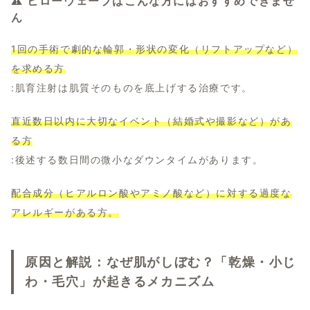
⚠️ ヒローウェーブはこんな方にはおすすめできませ
ん
1回の手術で劇的な輪郭・形状の変化（リフトアップなど）
を求める方
:肌育注射は肌質そのものを底上げする治療です。
直近数日以内に大切なイベント（結婚式や撮影など）があ
る方
:後述する数日間の微小なダウンタイムがあります。
配合成分（ヒアルロン酸やアミノ酸など）に対する過度な
アレルギーがある方。
原因と解説：なぜ肌がしぼむ？「乾燥・小じ
わ・毛穴」が起きるメカニズム