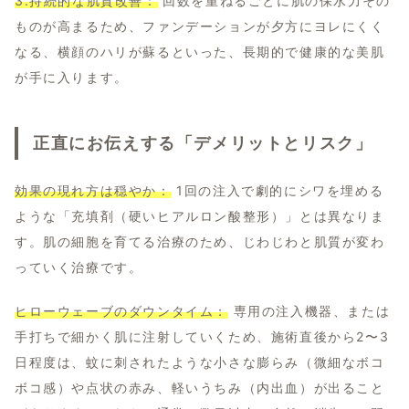
3.持続的な肌質改善：
回数を重ねるごとに肌の保水力その
ものが高まるため、ファンデーションが夕方にヨレにくく
なる、横顔のハリが蘇るといった、長期的で健康的な美肌
が手に入ります。
正直にお伝えする「デメリットとリスク」
効果の現れ方は穏やか：
1回の注入で劇的にシワを埋める
ような「充填剤（硬いヒアルロン酸整形）」とは異なりま
す。肌の細胞を育てる治療のため、じわじわと肌質が変わ
っていく治療です。
ヒローウェーブのダウンタイム：
専用の注入機器、または
手打ちで細かく肌に注射していくため、施術直後から2〜3
日程度は、蚊に刺されたような小さな膨らみ（微細なボコ
ボコ感）や点状の赤み、軽いうちみ（内出血）が出ること