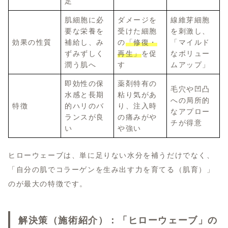
足
肌細胞に必
ダメージを
線維芽細胞
要な栄養を
受けた細胞
を刺激し、
効果の性質
補給し、み
の
「修復・
「マイルド
ずみずしく
再生」
を促
なボリュー
潤う肌へ
す
ムアップ」
即効性の保
薬剤特有の
毛穴や凹凸
水感と長期
粘り気があ
への局所的
特徴
的ハリのバ
り、注入時
なアプロー
ランスが良
の痛みがや
チが得意
い
や強い
ヒローウェーブは、単に足りない水分を補うだけでなく、
「自分の肌でコラーゲンを生み出す力を育てる（肌育）」
のが最大の特徴です。
解決策（施術紹介）：「ヒローウェーブ」の