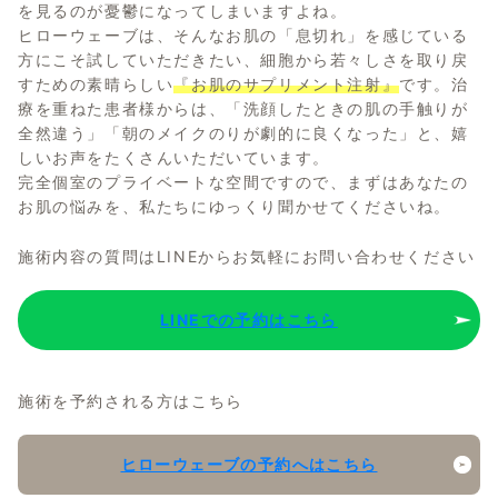
を見るのが憂鬱になってしまいますよね。
ヒローウェーブは、そんなお肌の「息切れ」を感じている
方にこそ試していただきたい、細胞から若々しさを取り戻
すための素晴らしい
『お肌のサプリメント注射』
です。治
療を重ねた患者様からは、「洗顔したときの肌の手触りが
全然違う」「朝のメイクのりが劇的に良くなった」と、嬉
しいお声をたくさんいただいています。
完全個室のプライベートな空間ですので、まずはあなたの
お肌の悩みを、私たちにゆっくり聞かせてくださいね。
施術内容の質問はLINEからお気軽にお問い合わせください
LINEでの予約はこちら
施術を予約される方はこちら
ヒローウェーブの予約へはこちら