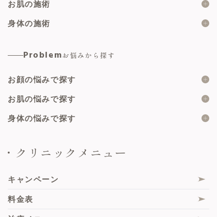
糸リフト
お肌の施術
ショッピングスレッド
ボツリヌス製剤
身体の施術
脂肪溶解注射
ヒアルロン酸
婦人科形成総合
Problem
お悩みから探す
顔の脂肪吸引
マイクロボトックス
小陰唇縮小術
脂肪注入
お顔の悩みで探す
肌育注射
副皮切除術
二重埋没
ピーリング
二重の形
お肌の悩みで探す
陰核包皮術
サブスクプラン
メソナJ
目の上のたるみ
大陰唇縮小術
ニキビ
身体の悩みで探す
たるみトライアングルプラン
ハイドラジェントル
目の下のたるみ・クマ
乳頭縮小術（乳管温存法）
ニキビ跡
女性器の形・大きさ
クリニックメニュー
ハイフ
鼻の高さ・形
美容婦人科総合
肌再生
女性器の色・黒ずみ
ボルニューマ
人中・唇の形
膣ハイフ（HIFU）
フェイスライン
女性器のすれや痛み
キャンペーン
サーマジェンRF
エムセラ
シワ・たるみ
女性器の匂い・ムレ
料金表
シルファームX
膣内ヒアルロン酸注入
毛穴
尿もれ