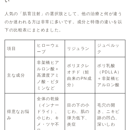
い
人気の「肌育注射」の選択肢として、他の治療と何が違う
のか迷われる方は非常に多いです。成分と特徴の違いを以
下の比較表にまとめました。
ヒローウェ
ジュベルッ
項目
リジュラン
ーブ
ク
非架橋ヒア
ポリヌクレ
ポリ乳酸
ルロン酸＋
オチド（鮭
（PDLLA）
主な成分
高濃度アミ
由来のPN成
＋非架橋ヒ
ノ酸・ビタ
分）
アルロン酸
ミンなど
全体の乾燥
（インナー
目の下の小
毛穴の開
得意なお悩
ドライ）、
じわ、肌の
き、ニキビ
み
小じわ、キ
弾力低下、
跡の凹凸、
メ・ツヤ不
炎症
深いしわ