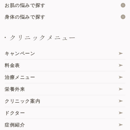
二重埋没
ピーリング
二重の形
お肌の悩みで探す
陰核包皮術
サブスクプラン
メソナJ
目の上のたるみ
大陰唇縮小術
ニキビ
身体の悩みで探す
たるみトライアングルプラン
ハイドラジェントル
目の下のたるみ・クマ
乳頭縮小術（乳管温存法）
ニキビ跡
女性器の形・大きさ
クリニックメニュー
ハイフ
鼻の高さ・形
美容婦人科総合
肌再生
女性器の色・黒ずみ
ボルニューマ
人中・唇の形
膣ハイフ（HIFU）
フェイスライン
女性器のすれや痛み
キャンペーン
サーマジェンRF
エムセラ
シワ・たるみ
女性器の匂い・ムレ
料金表
シルファームX
膣内ヒアルロン酸注入
毛穴
尿もれ
治療メニュー
ピコレーザー
Gスポットヒアルロン酸注入
くすみ・トーンアップ
性交時のお悩み
栄養外来
サブシジョン
大陰唇ヒアルロン酸注入・脂肪注入
肝斑
脇の汗・匂い
クリニック案内
毛髪エクソソーム注射
膣エクソソーム
薄毛
痩身
ドクター
肌診断機「VISIA」
スソボトックス
脂肪組織由来再生(幹)細胞（ADRCs）
症例紹介
サブスクプラン
ピンクインティメイト
悩み別施術一覧