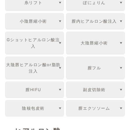
糸リフト
ぽにょりん
小陰唇縮小術
膣内ヒアルロン酸注入
Gショットヒアルロン酸注
大陰唇縮小術
入
大陰唇ヒアルロン酸or脂肪
膣フル
注入
膣HIFU
副皮切除術
陰核包皮術
膣エクソソーム