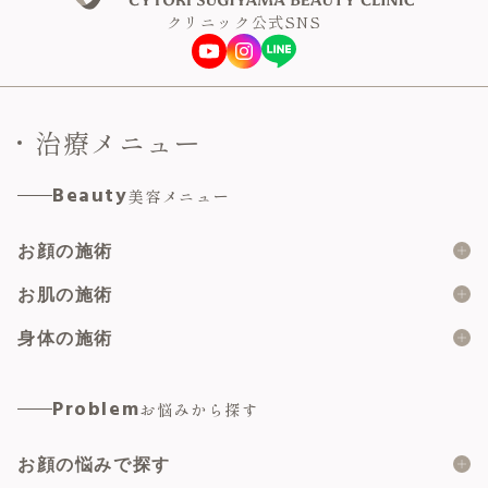
クリニック公式SNS
治療メニュー
Beauty
美容メニュー
お顔の施術
糸リフト
お肌の施術
ショッピングスレッド
ボツリヌス製剤
身体の施術
脂肪溶解注射
ヒアルロン酸
婦人科形成総合
Problem
お悩みから探す
顔の脂肪吸引
マイクロボトックス
小陰唇縮小術
脂肪注入
お顔の悩みで探す
肌育注射
副皮切除術