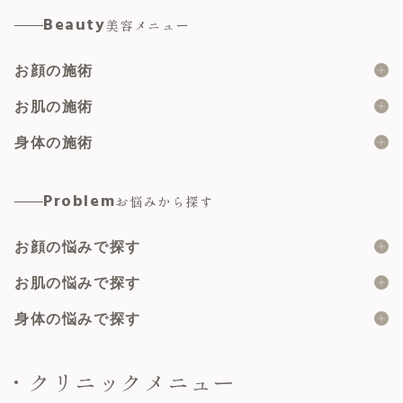
Beauty
美容メニュー
お顔の施術
糸リフト
お肌の施術
ショッピングスレッド
ボツリヌス製剤
身体の施術
脂肪溶解注射
ヒアルロン酸
婦人科形成総合
Problem
お悩みから探す
顔の脂肪吸引
マイクロボトックス
小陰唇縮小術
脂肪注入
お顔の悩みで探す
肌育注射
副皮切除術
二重埋没
ピーリング
二重の形
お肌の悩みで探す
陰核包皮術
サブスクプラン
メソナJ
目の上のたるみ
大陰唇縮小術
ニキビ
身体の悩みで探す
たるみトライアングルプラン
ハイドラジェントル
目の下のたるみ・クマ
乳頭縮小術（乳管温存法）
ニキビ跡
女性器の形・大きさ
クリニックメニュー
ハイフ
鼻の高さ・形
美容婦人科総合
肌再生
女性器の色・黒ずみ