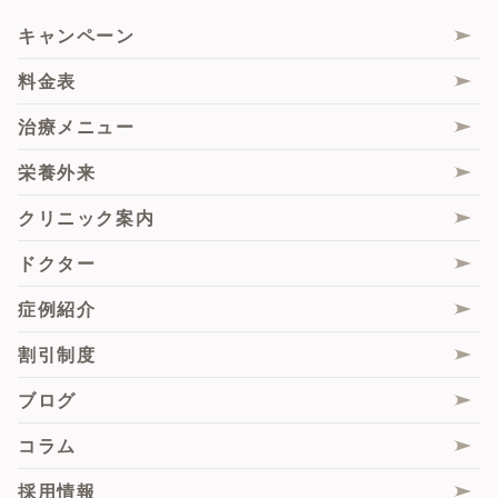
ボルニューマ
人中・唇の形
膣ハイフ（HIFU）
フェイスライン
女性器のすれや痛み
キャンペーン
サーマジェンRF
エムセラ
シワ・たるみ
女性器の匂い・ムレ
料金表
シルファームX
膣内ヒアルロン酸注入
毛穴
尿もれ
治療メニュー
ピコレーザー
Gスポットヒアルロン酸注入
くすみ・トーンアップ
性交時のお悩み
栄養外来
サブシジョン
大陰唇ヒアルロン酸注入・脂肪注入
肝斑
脇の汗・匂い
クリニック案内
毛髪エクソソーム注射
膣エクソソーム
薄毛
痩身
ドクター
肌診断機「VISIA」
スソボトックス
脂肪組織由来再生(幹)細胞（ADRCs）
症例紹介
サブスクプラン
ピンクインティメイト
悩み別施術一覧
割引制度
膣フル
ブログ
膣圧測定
コラム
脂肪組織由来再生(幹)細胞（ADRCs）
採用情報