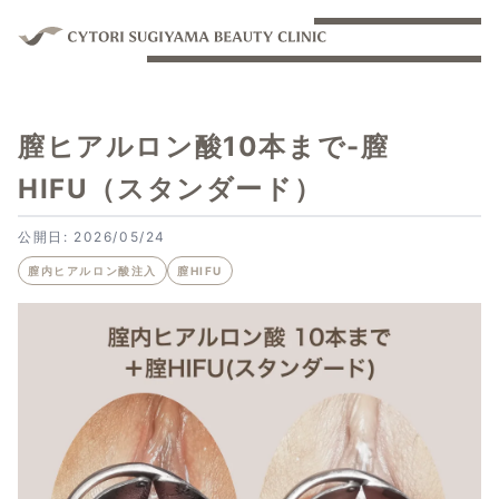
膣ヒアルロン酸10本まで-膣
HIFU（スタンダード）
公開日: 2026/05/24
膣内ヒアルロン酸注入
膣HIFU