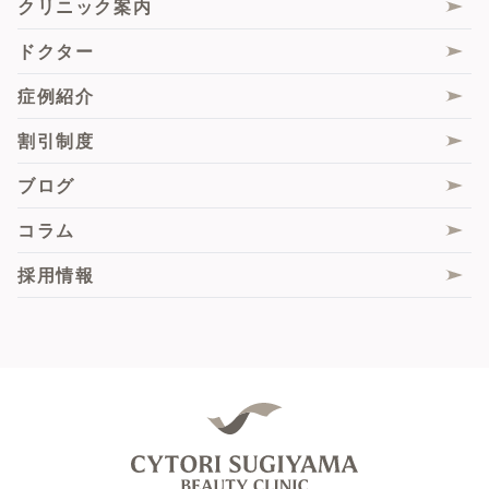
クリニック案内
毛髪エクソソーム注射
膣エクソソーム
薄毛
痩身
ドクター
肌診断機「VISIA」
スソボトックス
脂肪組織由来再生(幹)細胞（ADRCs）
症例紹介
サブスクプラン
ピンクインティメイト
悩み別施術一覧
割引制度
膣フル
ブログ
膣圧測定
コラム
脂肪組織由来再生(幹)細胞（ADRCs）
採用情報