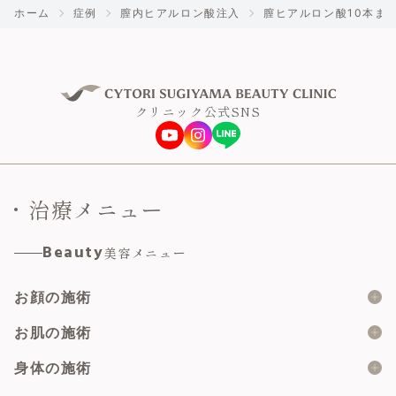
ホーム
症例
膣内ヒアルロン酸注入
膣ヒアルロン酸10本まで
クリニック公式SNS
治療メニュー
Beauty
美容メニュー
お顔の施術
糸リフト
お肌の施術
ショッピングスレッド
ボツリヌス製剤
身体の施術