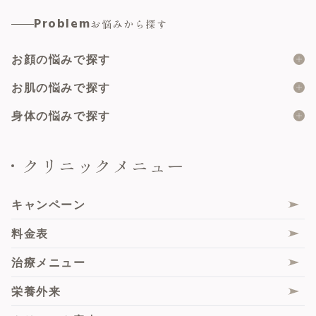
脂肪溶解注射
ヒアルロン酸
婦人科形成総合
Problem
お悩みから探す
顔の脂肪吸引
マイクロボトックス
小陰唇縮小術
脂肪注入
お顔の悩みで探す
肌育注射
副皮切除術
二重埋没
ピーリング
二重の形
お肌の悩みで探す
陰核包皮術
サブスクプラン
メソナJ
目の上のたるみ
大陰唇縮小術
ニキビ
身体の悩みで探す
たるみトライアングルプラン
ハイドラジェントル
目の下のたるみ・クマ
乳頭縮小術（乳管温存法）
ニキビ跡
女性器の形・大きさ
クリニックメニュー
ハイフ
鼻の高さ・形
美容婦人科総合
肌再生
女性器の色・黒ずみ
ボルニューマ
人中・唇の形
膣ハイフ（HIFU）
フェイスライン
女性器のすれや痛み
キャンペーン
サーマジェンRF
エムセラ
シワ・たるみ
女性器の匂い・ムレ
料金表
シルファームX
膣内ヒアルロン酸注入
毛穴
尿もれ
治療メニュー
ピコレーザー
Gスポットヒアルロン酸注入
くすみ・トーンアップ
性交時のお悩み
栄養外来
サブシジョン
大陰唇ヒアルロン酸注入・脂肪注入
肝斑
脇の汗・匂い