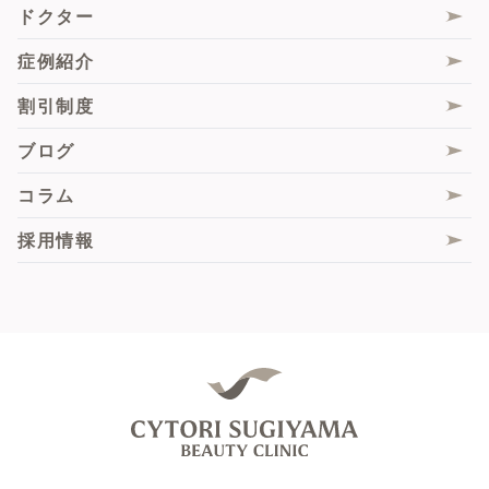
ドクター
肌診断機「VISIA」
スソボトックス
脂肪組織由来再生(幹)細胞（ADRCs）
症例紹介
サブスクプラン
ピンクインティメイト
悩み別施術一覧
割引制度
膣フル
ブログ
膣圧測定
コラム
脂肪組織由来再生(幹)細胞（ADRCs）
採用情報