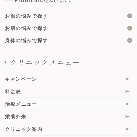
Problem
お悩みから探す
顔の脂肪吸引
マイクロボトックス
小陰唇縮小術
脂肪注入
お顔の悩みで探す
肌育注射
副皮切除術
二重埋没
ピーリング
二重の形
お肌の悩みで探す
陰核包皮術
サブスクプラン
メソナJ
目の上のたるみ
大陰唇縮小術
ニキビ
身体の悩みで探す
たるみトライアングルプラン
ハイドラジェントル
目の下のたるみ・クマ
乳頭縮小術（乳管温存法）
ニキビ跡
女性器の形・大きさ
クリニックメニュー
ハイフ
鼻の高さ・形
美容婦人科総合
肌再生
女性器の色・黒ずみ
ボルニューマ
人中・唇の形
膣ハイフ（HIFU）
フェイスライン
女性器のすれや痛み
キャンペーン
サーマジェンRF
エムセラ
シワ・たるみ
女性器の匂い・ムレ
料金表
シルファームX
膣内ヒアルロン酸注入
毛穴
尿もれ
治療メニュー
ピコレーザー
Gスポットヒアルロン酸注入
くすみ・トーンアップ
性交時のお悩み
栄養外来
サブシジョン
大陰唇ヒアルロン酸注入・脂肪注入
肝斑
脇の汗・匂い
クリニック案内
毛髪エクソソーム注射
膣エクソソーム
薄毛
痩身