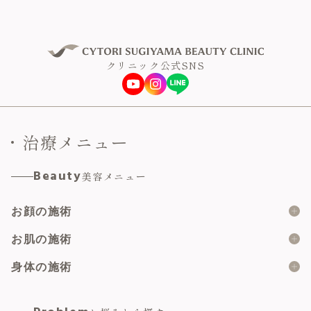
クリニック公式SNS
治療メニュー
Beauty
美容メニュー
お顔の施術
糸リフト
お肌の施術
ショッピングスレッド
ボツリヌス製剤
身体の施術
脂肪溶解注射
ヒアルロン酸
婦人科形成総合