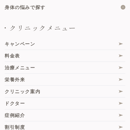
サブスクプラン
メソナJ
目の上のたるみ
大陰唇縮小術
ニキビ
身体の悩みで探す
たるみトライアングルプラン
ハイドラジェントル
目の下のたるみ・クマ
乳頭縮小術（乳管温存法）
ニキビ跡
女性器の形・大きさ
クリニックメニュー
ハイフ
鼻の高さ・形
美容婦人科総合
肌再生
女性器の色・黒ずみ
ボルニューマ
人中・唇の形
膣ハイフ（HIFU）
フェイスライン
女性器のすれや痛み
キャンペーン
サーマジェンRF
エムセラ
シワ・たるみ
女性器の匂い・ムレ
料金表
シルファームX
膣内ヒアルロン酸注入
毛穴
尿もれ
治療メニュー
ピコレーザー
Gスポットヒアルロン酸注入
くすみ・トーンアップ
性交時のお悩み
栄養外来
サブシジョン
大陰唇ヒアルロン酸注入・脂肪注入
肝斑
脇の汗・匂い
クリニック案内
毛髪エクソソーム注射
膣エクソソーム
薄毛
痩身
ドクター
肌診断機「VISIA」
スソボトックス
脂肪組織由来再生(幹)細胞（ADRCs）
症例紹介
サブスクプラン
ピンクインティメイト
悩み別施術一覧
割引制度