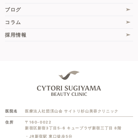
膣フル
ブログ
膣圧測定
コラム
脂肪組織由来再生(幹)細胞（ADRCs）
採用情報
医院名
医療法人社団渓山会 サイトリ杉山美容クリニック
住所
〒160-0022
新宿区新宿3丁目5-6 キュープラザ新宿三丁目 8階
・JR新宿駅 東口徒歩5分