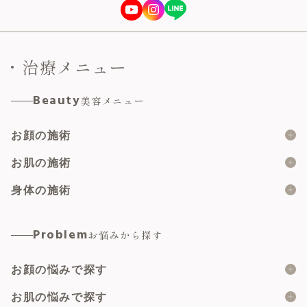
治療メニュー
Beauty
美容メニュー
お顔の施術
糸リフト
お肌の施術
ショッピングスレッド
ボツリヌス製剤
身体の施術
脂肪溶解注射
ヒアルロン酸
婦人科形成総合
Problem
お悩みから探す
顔の脂肪吸引
マイクロボトックス
小陰唇縮小術
脂肪注入
お顔の悩みで探す
肌育注射
副皮切除術
二重埋没
ピーリング
二重の形
お肌の悩みで探す
陰核包皮術