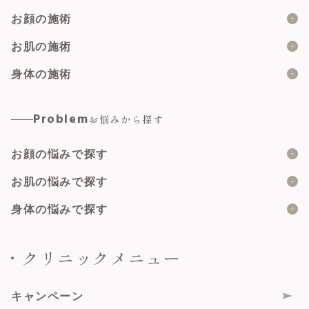
お顔の施術
糸リフト
お肌の施術
ショッピングスレッド
ボツリヌス製剤
身体の施術
脂肪溶解注射
ヒアルロン酸
婦人科形成総合
Problem
お悩みから探す
顔の脂肪吸引
マイクロボトックス
小陰唇縮小術
脂肪注入
お顔の悩みで探す
肌育注射
副皮切除術
二重埋没
ピーリング
二重の形
お肌の悩みで探す
陰核包皮術
サブスクプラン
メソナJ
目の上のたるみ
大陰唇縮小術
ニキビ
身体の悩みで探す
たるみトライアングルプラン
ハイドラジェントル
目の下のたるみ・クマ
乳頭縮小術（乳管温存法）
ニキビ跡
女性器の形・大きさ
クリニックメニュー
ハイフ
鼻の高さ・形
美容婦人科総合
肌再生
女性器の色・黒ずみ
ボルニューマ
人中・唇の形
膣ハイフ（HIFU）
フェイスライン
女性器のすれや痛み
キャンペーン