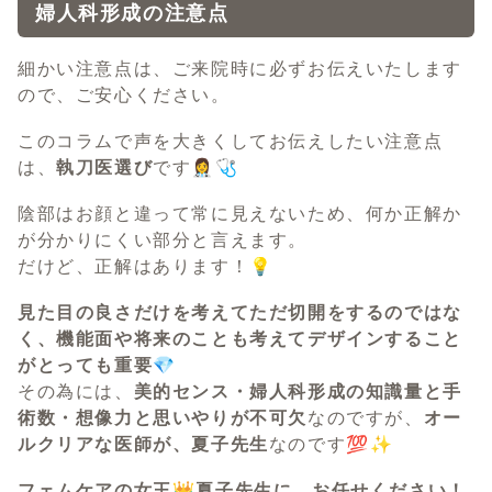
婦人科形成の注意点
細かい注意点は、ご来院時に必ずお伝えいたします
ので、ご安心ください。
このコラムで声を大きくしてお伝えしたい注意点
は、
執刀医選び
です👩‍⚕️🩺
陰部はお顔と違って常に見えないため、何か正解か
が分かりにくい部分と言えます。
だけど、正解はあります！💡
見た目の良さだけを考えてただ切開をするのではな
く、機能面や将来のことも考えてデザインすること
がとっても重要💎
その為には、
美的センス・婦人科形成の知識量と手
術数・想像力と思いやりが不可欠
なのですが、
オー
ルクリアな医師が、夏子先生
なのです💯✨
フェムケアの女王👑夏子先生に、お任せください！