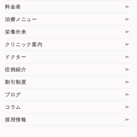
サーマジェンRF
エムセラ
シワ・たるみ
女性器の匂い・ムレ
料金表
シルファームX
膣内ヒアルロン酸注入
毛穴
尿もれ
治療メニュー
ピコレーザー
Gスポットヒアルロン酸注入
くすみ・トーンアップ
性交時のお悩み
栄養外来
サブシジョン
大陰唇ヒアルロン酸注入・脂肪注入
肝斑
脇の汗・匂い
クリニック案内
毛髪エクソソーム注射
膣エクソソーム
薄毛
痩身
ドクター
肌診断機「VISIA」
スソボトックス
脂肪組織由来再生(幹)細胞（ADRCs）
症例紹介
サブスクプラン
ピンクインティメイト
悩み別施術一覧
割引制度
膣フル
ブログ
膣圧測定
コラム
脂肪組織由来再生(幹)細胞（ADRCs）
採用情報